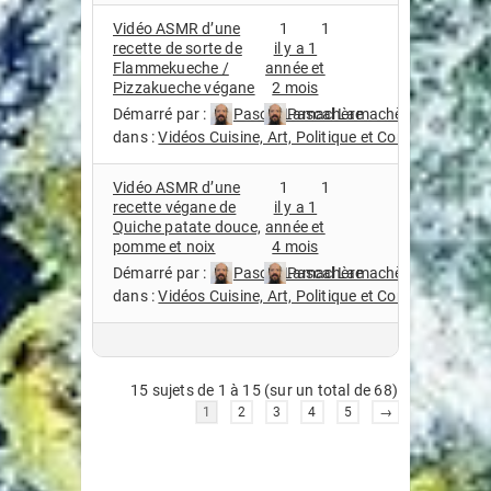
Vidéo ASMR d’une
1
1
recette de sorte de
il y a 1
Flammekueche /
année et
Pizzakueche végane
2 mois
Démarré par :
Pascal Lamachère
Pascal Lamachère
dans :
Vidéos Cuisine, Art, Politique et Compagnie
Vidéo ASMR d’une
1
1
recette végane de
il y a 1
Quiche patate douce,
année et
pomme et noix
4 mois
Démarré par :
Pascal Lamachère
Pascal Lamachère
dans :
Vidéos Cuisine, Art, Politique et Compagnie
15 sujets de 1 à 15 (sur un total de 68)
1
2
3
4
5
→