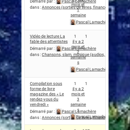
Démarré par :
Pascal Lamachère
mois et
dans :
Annonces (sorties de livres, financement partici
1
semaine
Pascal Lamachère
Vidéo de lecture La
1
1
fable des attentistes
il y a 2
mois et
Démarré par :
Pascal Lamachère
2
dans :
Chansons, slam, musique (audios, streaming, vi
semaine
s
Pascal Lamachère
Compilation sous
1
1
forme de livre
il y a 2
magazine des « Le
mois et
rendez-vous du
3
vendredi »
semaine
s
Démarré par :
Pascal Lamachère
Pascal Lamachère
dans :
Annonces (sorties de livres, financement partici