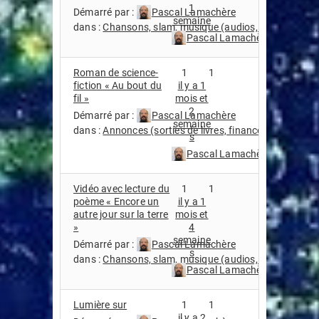
1
Démarré par :
Pascal Lamachère
semaine
dans :
Chansons, slam, musique (audios, streaming, vi
Pascal Lamachère
Roman de science-
1
1
fiction « Au bout du
il y a 1
fil »
mois et
2
Démarré par :
Pascal Lamachère
semaine
dans :
Annonces (sorties de livres, financement partici
s
Pascal Lamachère
Vidéo avec lecture du
1
1
poème « Encore un
il y a 1
autre jour sur la terre
mois et
»
4
semaine
Démarré par :
Pascal Lamachère
s
dans :
Chansons, slam, musique (audios, streaming, vi
Pascal Lamachère
Lumière sur
1
1
il y a 2