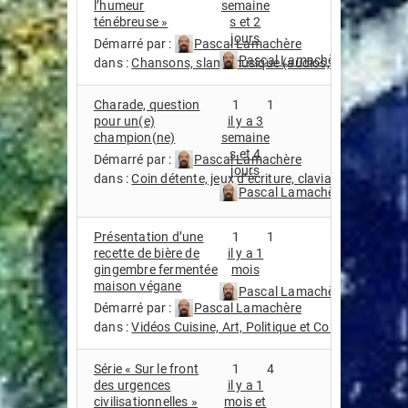
l’humeur
semaine
ténébreuse »
s et 2
jours
Démarré par :
Pascal Lamachère
Pascal Lamachère
dans :
Chansons, slam, musique (audios, streaming, vi
Charade, question
1
1
pour un(e)
il y a 3
champion(ne)
semaine
s et 4
Démarré par :
Pascal Lamachère
jours
dans :
Coin détente, jeux d’écriture, claviardage (scien
Pascal Lamachère
Présentation d’une
1
1
recette de bière de
il y a 1
gingembre fermentée
mois
maison végane
Pascal Lamachère
Démarré par :
Pascal Lamachère
dans :
Vidéos Cuisine, Art, Politique et Compagnie
Série « Sur le front
1
4
des urgences
il y a 1
civilisationnelles »
mois et