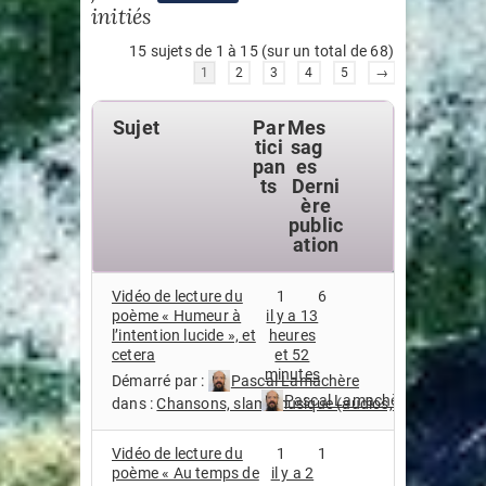
initiés
15 sujets de 1 à 15 (sur un total de 68)
1
2
3
4
5
→
Sujet
Par
Mes
tici
sag
pan
es
ts
Derni
ère
public
ation
Vidéo de lecture du
1
6
poème « Humeur à
il y a 13
l’intention lucide », et
heures
cetera
et 52
minutes
Démarré par :
Pascal Lamachère
Pascal Lamachère
dans :
Chansons, slam, musique (audios, streaming, vi
Vidéo de lecture du
1
1
poème « Au temps de
il y a 2