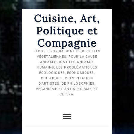
Skip
Cuisine, Art,
to
content
Politique et
Compagnie
BLOG ET FORUM DONT DE RECETTES
VÉGÉTALIENNES, POUR LA CAUSE
ANIMALE DONT LES ANIMAUX
HUMAINS, LES PROBLÉMATIQUES
ÉCOLOGIQUES, ÉCONOMIQUES,
POLITIQUES, PRÉSENTATION
D'ARTISTES, DE PHILOSOPHIES,
VÉGANISME ET ANTISPÉCISME, ET
CETERA.
Réseau
TikTok
Chaîne
social
pour
YouTube
diaspora
Cuisine,
Cuisine,