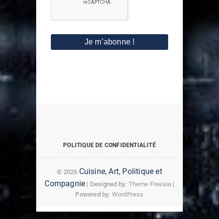
Réseau
TikTok
Chaîne
social
pour
YouTube
POLITIQUE DE CONFIDENTIALITÉ
diaspora
Cuisine,
Cuisine,
Cuisine, Art, Politique et
© 2026
Art,
Art,
Compagnie
| Designed by:
Theme Freesia
|
Powered by:
WordPress
politique
Politique
et
et