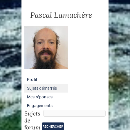
Art,
Art,
Pascal Lamachère
politique
Politique
et
et
Compagnie
Compagnie
Profil
Sujets démarrés
Mes réponses
Engagements
Sujets
de
forum