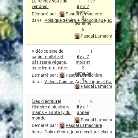
Le rendez-vous du
1
137
vendredi
il y a 2
mois et
Démarré par :
Pascal Lamachère
3
dans :
Politique générale, géopolitique, économie, écol
semaine
s
Pascal Lamachère
Vidéo cuisine de
1
1
sapin feuilleté et
il y a 7
pâtisserie végans,
mois et
avec lecture textes
2
semaine
Démarré par :
Pascal Lamachère
s
dans :
Vidéos Cuisine, Art, Politique et Compagnie
Pascal Lamachère
[Jeu d’écriture]
1
2
Histoire à plusieurs
il y a 1
mains – Fantasy du
année
monde
Pascal Lamachère
Démarré par :
Pascal Lamachère
dans :
Coin détente, jeux d’écriture, claviardage (scien