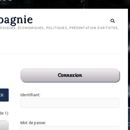
mpagnie
GIQUES, ÉCONOMIQUES, POLITIQUES, PRÉSENTATION D'ARTISTES,
Réseau
TikTok
Chaîne
social
pour
YouTube
diaspora
Cuisine,
Cuisine,
Connexion
Art,
Art,
politique
Politique
Identifiant:
et
et
Compagnie
Compagnie
de 1)
Mot de passe: