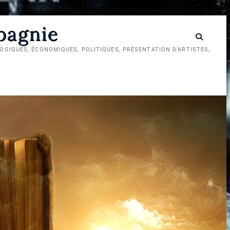
mpagnie
GIQUES, ÉCONOMIQUES, POLITIQUES, PRÉSENTATION D'ARTISTES,
Réseau
TikTok
Chaîne
social
pour
YouTube
diaspora
Cuisine,
Cuisine,
Art,
Art,
politique
Politique
et
et
Compagnie
Compagnie