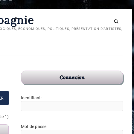
mpagnie
GIQUES, ÉCONOMIQUES, POLITIQUES, PRÉSENTATION D'ARTISTES,
Réseau
TikTok
Chaîne
social
pour
YouTube
diaspora
Cuisine,
Cuisine,
Connexion
Art,
Art,
politique
Politique
Identifiant:
et
et
Compagnie
Compagnie
de 1)
Mot de passe: