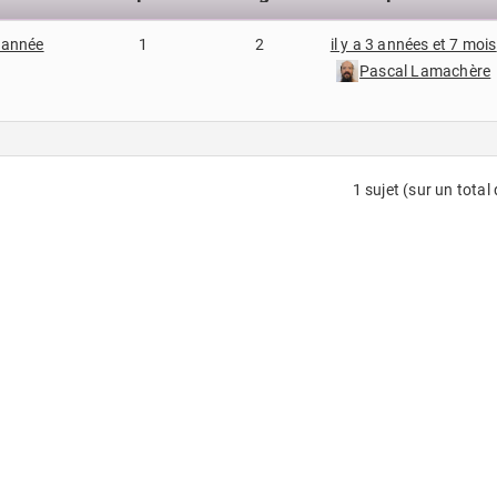
d’année
1
2
il y a 3 années et 7 mois
Pascal Lamachère
1 sujet (sur un total 