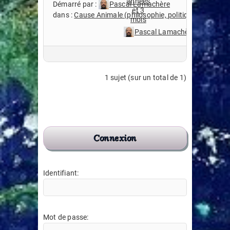
années
Démarré par :
Pascal Lamachère
et 3
dans :
Cause Animale (philosophie, politique, scientifiq
mois
Pascal Lamachère
1 sujet (sur un total de 1)
Connexion
Identifiant:
Mot de passe: