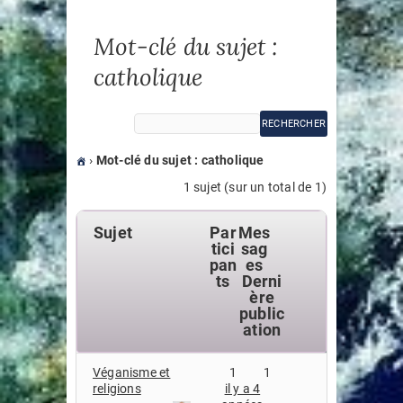
Art,
Art,
Mot-clé du sujet :
politique
Politique
catholique
et
et
Compagnie
Compagnie
›
Mot-clé du sujet : catholique
1 sujet (sur un total de 1)
Sujet
Par
Mes
tici
sag
pan
es
ts
Derni
ère
public
ation
Véganisme et
1
1
religions
il y a 4